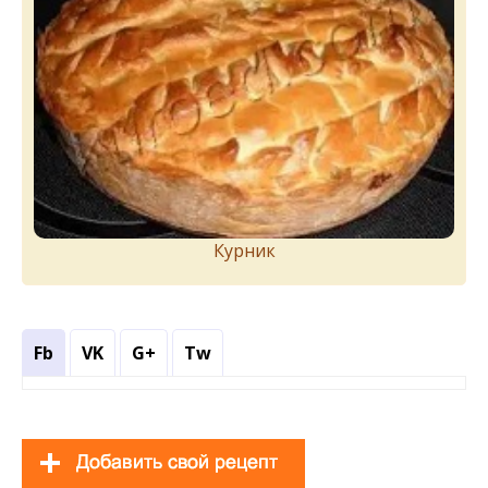
Курник
Fb
VK
G+
Tw