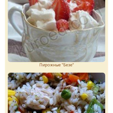
Пирожныe "Бeзe"