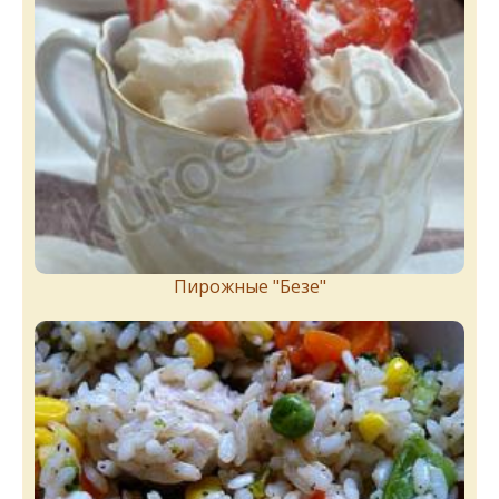
Пирожныe "Бeзe"