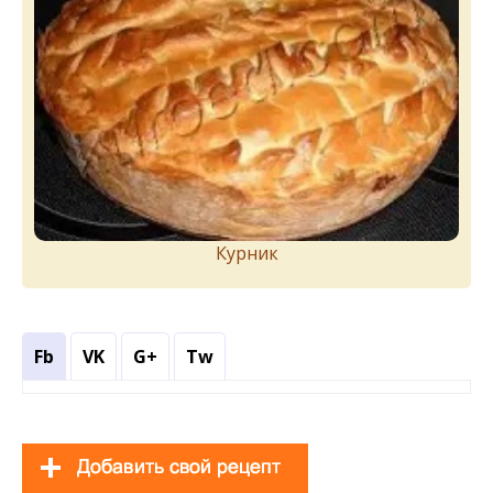
Курник
Fb
VK
G+
Tw