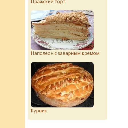
Пражский торт
Наполеон с заварным кремом
Курник