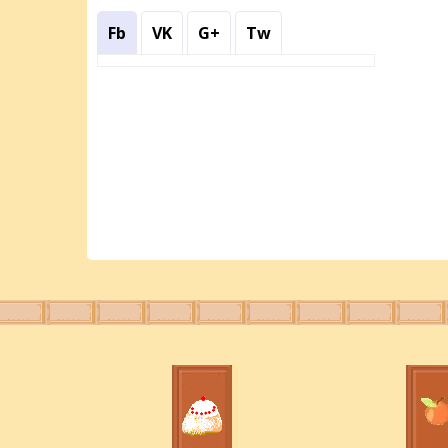
Fb
VK
G+
Tw