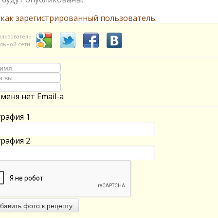
 как зарегистрированный пользователь.
ользователь
льной сети
 меня нет Email-а
рафия 1
рафия 2
бавить фото к рецепту