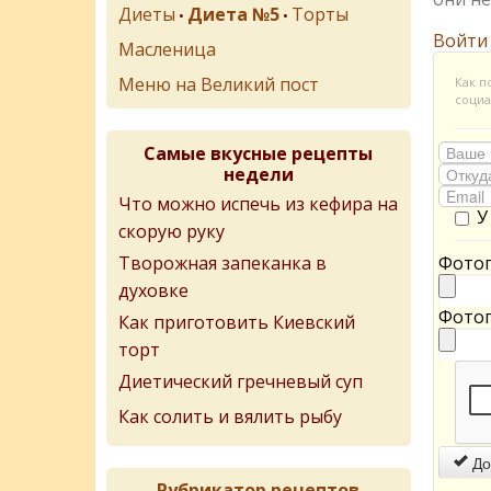
Диеты
Диета №5
Торты
•
•
Войти
Масленица
Меню на Великий пост
Как п
социа
Самые вкусные рецепты
недели
Что можно испечь из кефира на
У
скорую руку
Творожная запеканка в
Фотог
духовке
Фотог
Как приготовить Киевский
торт
Диетический гречневый суп
Как солить и вялить рыбу
До
Рубрикатор рецептов