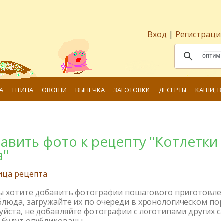
Вход
|
Регистраци
А
ПТИЦА
ОВОЩИ
ВЫПЕЧКА
ЗАГОТОВКИ
ДЕСЕРТЫ
КАШИ, 
авить фото к рецепту "Котлетки 
а"
ица рецепта
вы хотите добавить фотографии пошагового приготовл
блюда, загружайте их по очереди в хронологическом по
йста, не добавляйте фотографии с логотипами других с
 будут опубликованы.