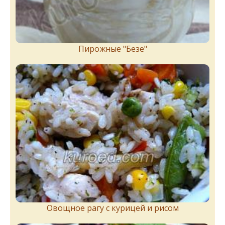
Пирожныe "Бeзe"
Овощное рагу с курицей и рисом