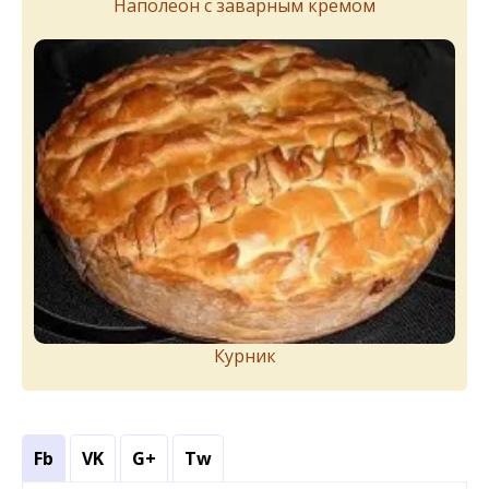
Наполеон с заварным кремом
Курник
Fb
VK
G+
Tw