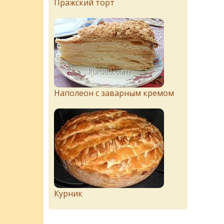
Пражский торт
Наполеон с заварным кремом
Курник