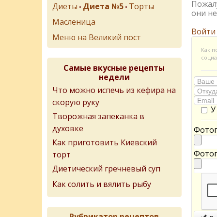
Пожалу
Диеты
Диета №5
Торты
•
•
они не
Масленица
Войти
Меню на Великий пост
Как п
социа
Самые вкусные рецепты
недели
Что можно испечь из кефира на
скорую руку
У
Творожная запеканка в
духовке
Фотог
Как приготовить Киевский
Фотог
торт
Диетический гречневый суп
Как солить и вялить рыбу
Рубрикатор рецептов