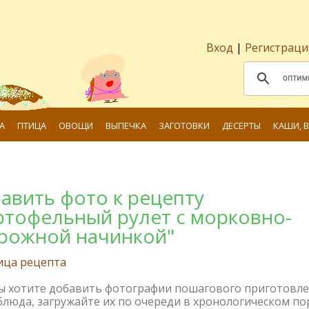
Вход
|
Регистраци
А
ПТИЦА
ОВОЩИ
ВЫПЕЧКА
ЗАГОТОВКИ
ДЕСЕРТЫ
КАШИ, 
авить фото к рецепту
ртофельный рулет с морковно-
рожной начинкой"
ица рецепта
вы хотите добавить фотографии пошагового приготовл
блюда, загружайте их по очереди в хронологическом по