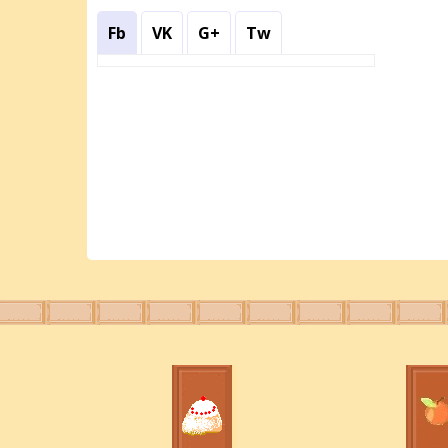
Fb
VK
G+
Tw