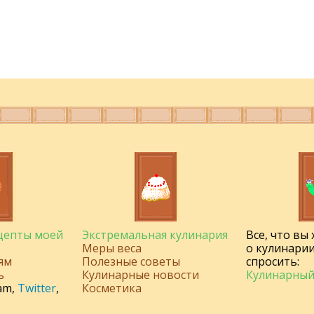
ецепты моей
Экстремальная кулинария
Все, что вы
Меры веса
о кулинарии
ям
Полезные советы
спросить:
ь
Кулинарные новости
Кулинарный
am
,
Twitter
,
Косметика