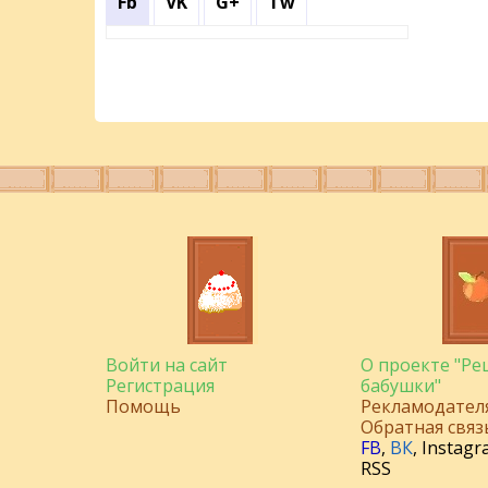
Fb
VK
G+
Tw
Войти на сайт
О проекте "Р
Регистрация
бабушки"
Помощь
Рекламодател
Обратная связ
FB
,
ВК
,
Instagr
RSS