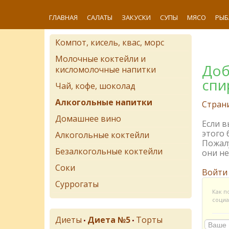
ГЛАВНАЯ
САЛАТЫ
ЗАКУСКИ
СУПЫ
МЯСО
РЫБ
Компот, кисель, квас, морс
Молочные коктейли и
Доб
кисломолочные напитки
спи
Чай, кофе, шоколад
Алкогольные напитки
Стран
Домашнее вино
Если 
этого 
Алкогольные коктейли
Пожалу
Безалкогольные коктейли
они не
Соки
Войти
Суррогаты
Как п
социа
Диеты
Диета №5
Торты
•
•