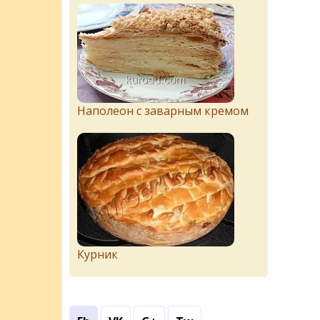
Наполеон с заварным кремом
Курник