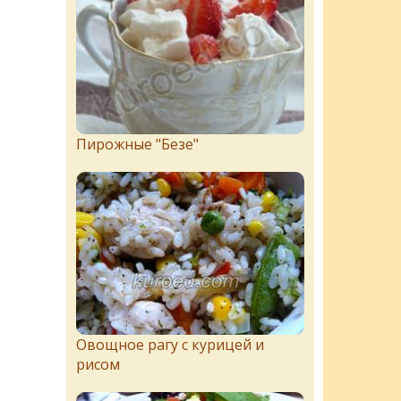
Пирожныe "Бeзe"
Овощное рагу с курицей и
рисом