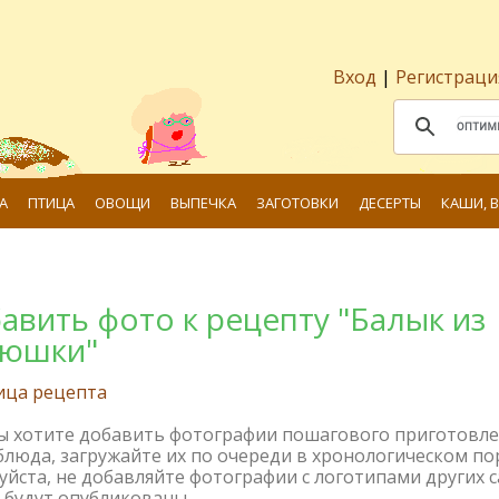
Вход
|
Регистраци
А
ПТИЦА
ОВОЩИ
ВЫПЕЧКА
ЗАГОТОВКИ
ДЕСЕРТЫ
КАШИ, 
авить фото к рецепту "Балык из
юшки"
ица рецепта
вы хотите добавить фотографии пошагового приготовл
блюда, загружайте их по очереди в хронологическом по
йста, не добавляйте фотографии с логотипами других с
 будут опубликованы.