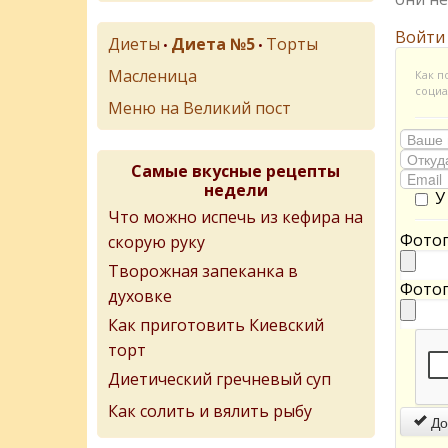
Войти
Диеты
Диета №5
Торты
•
•
Масленица
Как п
социа
Меню на Великий пост
Самые вкусные рецепты
недели
У
Что можно испечь из кефира на
Фотог
скорую руку
Творожная запеканка в
Фотог
духовке
Как приготовить Киевский
торт
Диетический гречневый суп
Как солить и вялить рыбу
До