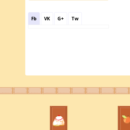
Fb
VK
G+
Tw