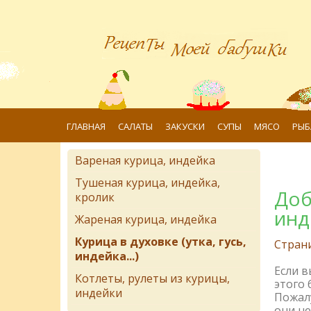
ГЛАВНАЯ
САЛАТЫ
ЗАКУСКИ
СУПЫ
МЯСО
РЫБ
Вареная курица, индейка
Тушеная курица, индейка,
Доб
кролик
инд
Жареная курица, индейка
Курица в духовке (утка, гусь,
Стран
индейка...)
Если 
Котлеты, рулеты из курицы,
этого 
индейки
Пожалу
они не