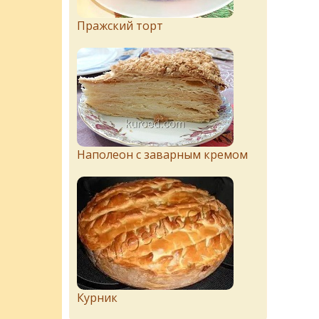
Пражский торт
Наполеон с заварным кремом
Курник