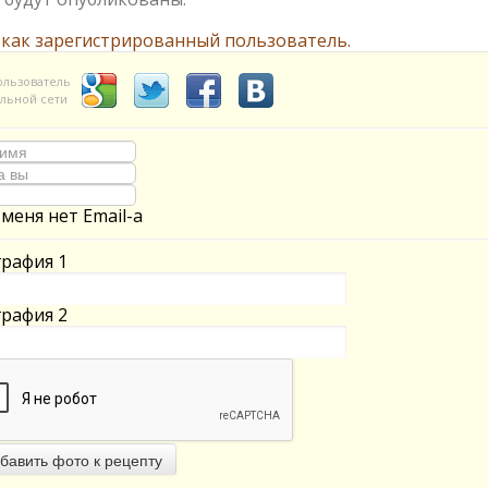
 как зарегистрированный пользователь.
ользователь
льной сети
 меня нет Email-а
рафия 1
рафия 2
бавить фото к рецепту