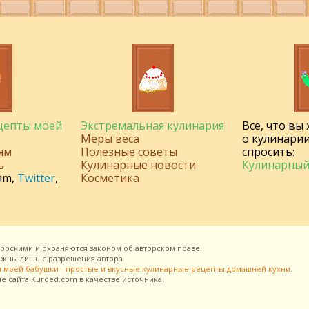
ецепты моей
Экстремальная кулинария
Все, что вы
Меры веса
о кулинарии
ям
Полезные советы
спросить:
ь
Кулинарные новости
Кулинарный
am
,
Twitter
,
Косметика
торскими и охраняются законом об авторском праве.
можны лишь с разрешения
автора
 моей бабушки - простые и вкусные кулинарные рецепты домашней кухни
.
ие сайта
Kuroed.com
в качестве источника.