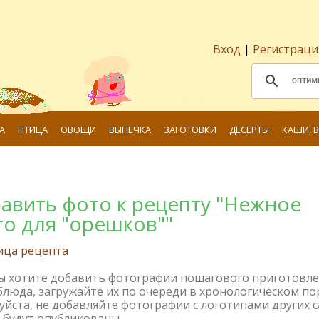
Вход
|
Регистраци
А
ПТИЦА
ОВОЩИ
ВЫПЕЧКА
ЗАГОТОВКИ
ДЕСЕРТЫ
КАШИ, 
авить фото к рецепту "Нежное
то для "орешков""
ица рецепта
вы хотите добавить фотографии пошагового приготовл
блюда, загружайте их по очереди в хронологическом по
йста, не добавляйте фотографии с логотипами других с
 будут опубликованы.