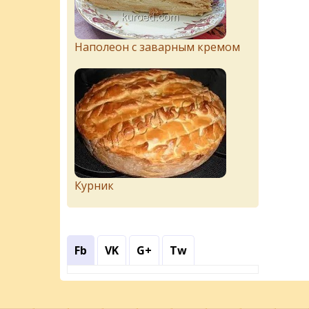
Наполеон с заварным кремом
Курник
Fb
VK
G+
Tw