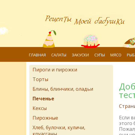
ГЛАВНАЯ
САЛАТЫ
ЗАКУСКИ
СУПЫ
МЯСО
РЫБ
Пироги и пирожки
Торты
Доб
Блины, блинчики, оладьи
тес
Печенье
Стран
Кексы
Если 
Пирожные
этого 
Хлеб, булочки, куличи,
Пожалу
круассаны
они не