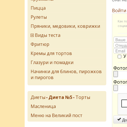
Пицца
Войти
Рулеты
Как п
Пряники, медовики, коврижки
социа
Виды теста
Фритюр
Кремы для тортов
У
Глазури и помадки
Фотог
Начинки для блинов, пирожков
и пирогов
Фотог
Диеты
Диета №5
Торты
•
•
Масленица
Меню на Великий пост
До