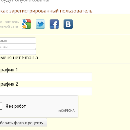
 как зарегистрированный пользователь.
ользователь
льной сети
 меня нет Email-а
рафия 1
рафия 2
бавить фото к рецепту