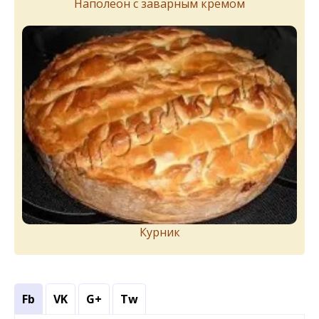
Наполеон с заварным кремом
Курник
Fb
VK
G+
Tw