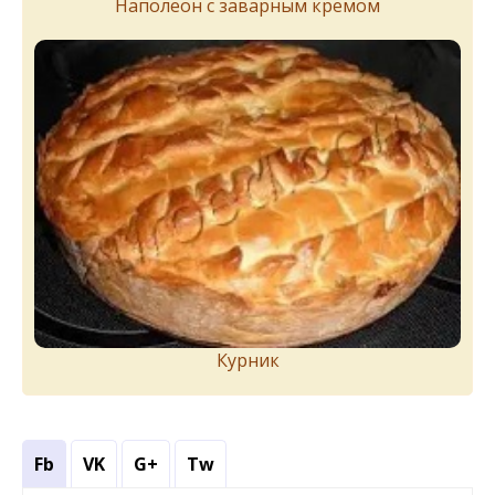
Наполеон с заварным кремом
Курник
Fb
VK
G+
Tw