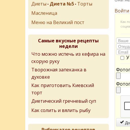
Диеты
Диета №5
Торты
•
•
Войти
Масленица
Меню на Великий пост
Как п
социа
Самые вкусные рецепты
недели
Что можно испечь из кефира на
У
скорую руку
Творожная запеканка в
Фотог
духовке
Фотог
Как приготовить Киевский
торт
Диетический гречневый суп
Как солить и вялить рыбу
До
Рубрикатор рецептов