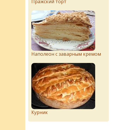
Пражский торт
Наполеон с заварным кремом
Курник