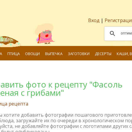
Вход
|
Регистраци
А
ПТИЦА
ОВОЩИ
ВЫПЕЧКА
ЗАГОТОВКИ
ДЕСЕРТЫ
КАШИ, 
авить фото к рецепту "Фасоль
еная с грибами"
ица рецепта
вы хотите добавить фотографии пошагового приготовл
блюда, загружайте их по очереди в хронологическом по
йста, не добавляйте фотографии с логотипами других с
 будут опубликованы.