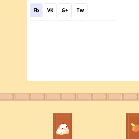
Fb
VK
G+
Tw