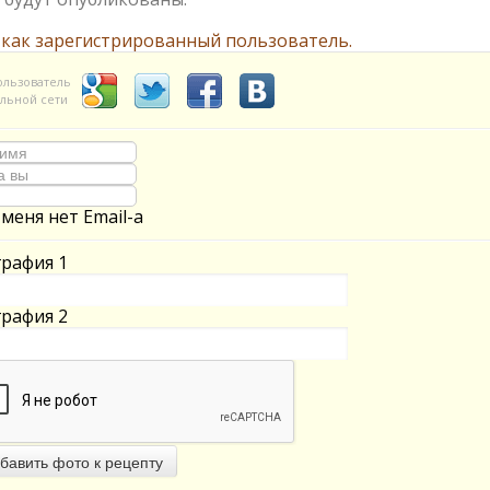
 как зарегистрированный пользователь.
ользователь
льной сети
 меня нет Email-а
рафия 1
рафия 2
бавить фото к рецепту