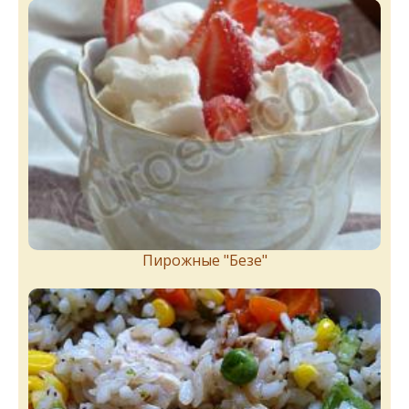
Пирожныe "Бeзe"