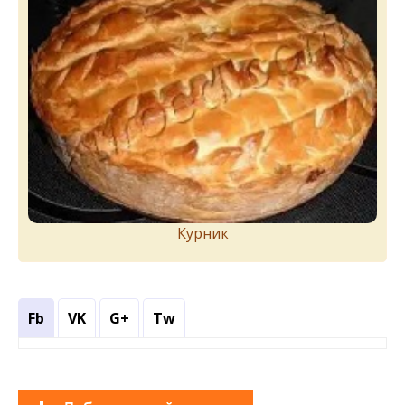
Курник
Fb
VK
G+
Tw