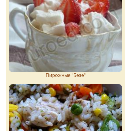
Пирожныe "Бeзe"