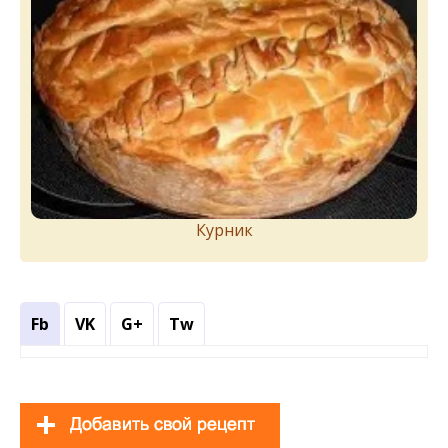
Курник
Fb
VK
G+
Tw