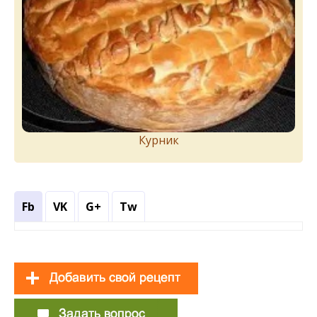
Курник
Fb
VK
G+
Tw