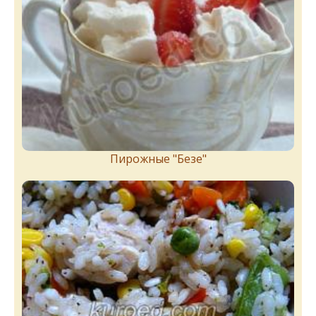
Пирожныe "Бeзe"