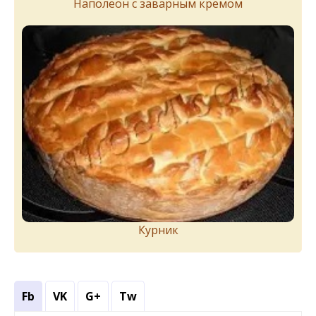
Наполеон с заварным кремом
Курник
Fb
VK
G+
Tw