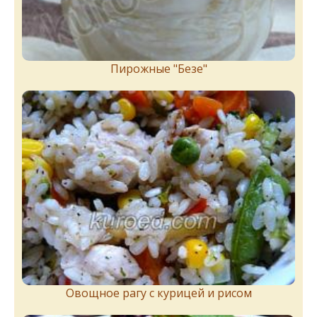
Пирожныe "Бeзe"
Овощное рагу с курицей и рисом