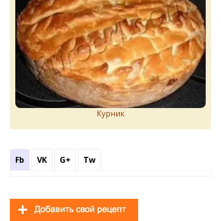
Курник
Fb
VK
G+
Tw