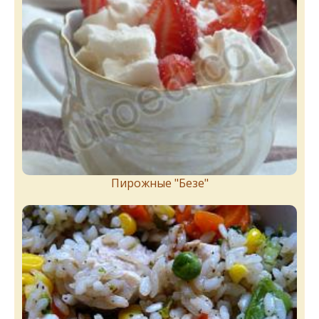
Пирожныe "Бeзe"