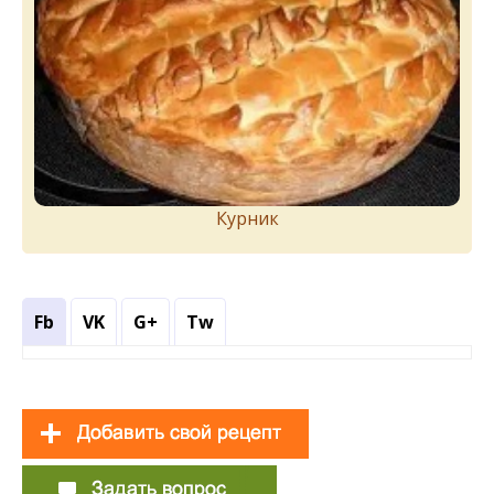
Курник
Fb
VK
G+
Tw