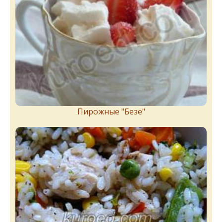
Пирожныe "Бeзe"