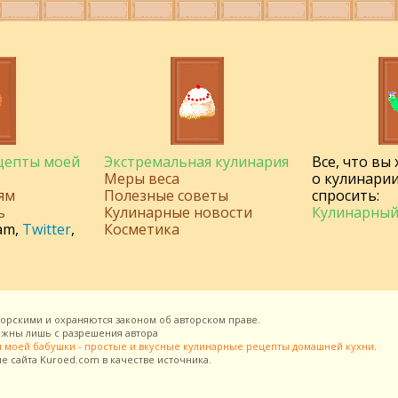
ецепты моей
Экстремальная кулинария
Все, что вы
Меры веса
о кулинарии
ям
Полезные советы
спросить:
ь
Кулинарные новости
Кулинарный
am
,
Twitter
,
Косметика
торскими и охраняются законом об авторском праве.
можны лишь с разрешения
автора
 моей бабушки - простые и вкусные кулинарные рецепты домашней кухни
.
ие сайта
Kuroed.com
в качестве источника.