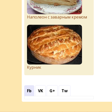
Наполеон с заварным кремом
Курник
Fb
VK
G+
Tw