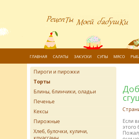
ГЛАВНАЯ
САЛАТЫ
ЗАКУСКИ
СУПЫ
МЯСО
РЫБ
Пироги и пирожки
Торты
Доб
Блины, блинчики, оладьи
сгу
Печенье
Стран
Кексы
Если 
Пирожные
этого 
Хлеб, булочки, куличи,
Пожалу
круассаны
они не