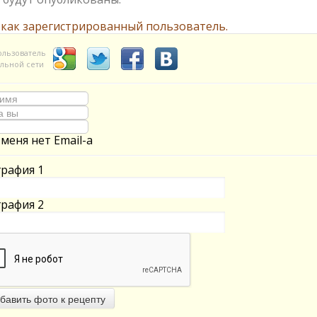
 как зарегистрированный пользователь.
ользователь
льной сети
 меня нет Email-а
рафия 1
рафия 2
бавить фото к рецепту