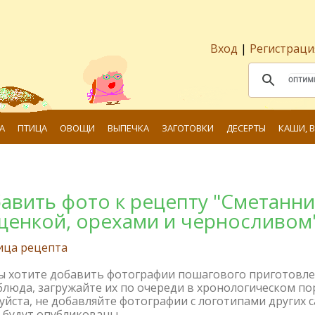
Вход
|
Регистраци
А
ПТИЦА
ОВОЩИ
ВЫПЕЧКА
ЗАГОТОВКИ
ДЕСЕРТЫ
КАШИ, 
авить фото к рецепту "Cметанни
щенкой, орехами и черносливом
ица рецепта
вы хотите добавить фотографии пошагового приготовл
блюда, загружайте их по очереди в хронологическом по
йста, не добавляйте фотографии с логотипами других с
 будут опубликованы.