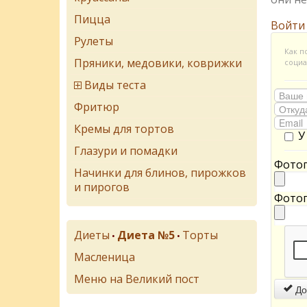
Пицца
Войти
Рулеты
Как п
Пряники, медовики, коврижки
социа
Виды теста
Фритюр
Кремы для тортов
У
Глазури и помадки
Фотог
Начинки для блинов, пирожков
и пирогов
Фотог
Диеты
Диета №5
Торты
•
•
Масленица
Меню на Великий пост
До