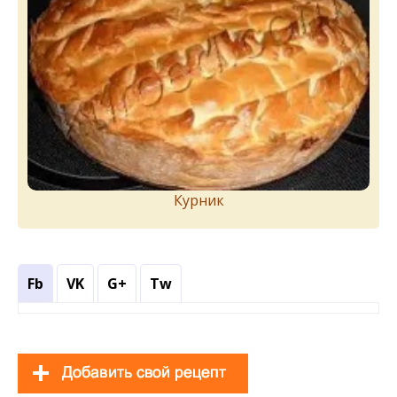
Курник
Fb
VK
G+
Tw