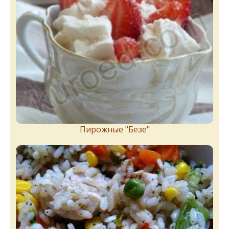
Пирожныe "Бeзe"