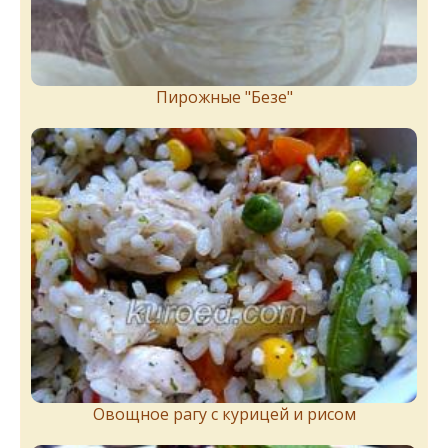
Пирожныe "Бeзe"
Овощное рагу с курицей и рисом