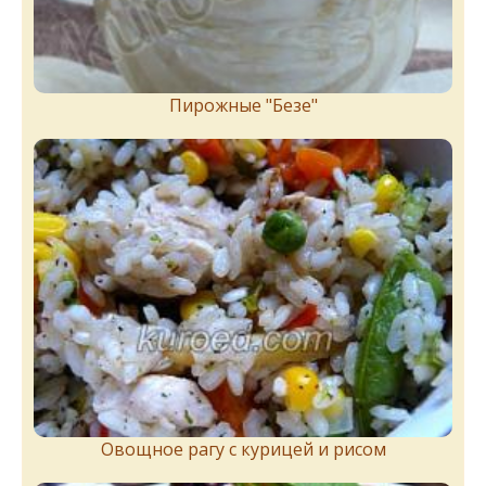
Пирожныe "Бeзe"
Овощное рагу с курицей и рисом