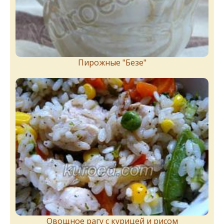
Пирожныe "Бeзe"
Овощное рагу с курицей и рисом