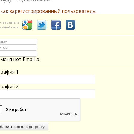
 как зарегистрированный пользователь.
ользователь
льной сети
 меня нет Email-а
рафия 1
рафия 2
бавить фото к рецепту