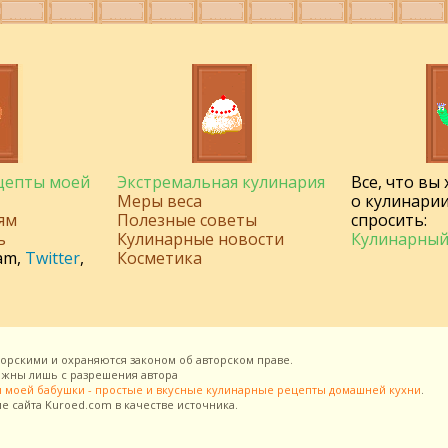
ецепты моей
Экстремальная кулинария
Все, что вы
Меры веса
о кулинарии
ям
Полезные советы
спросить:
ь
Кулинарные новости
Кулинарный
am
,
Twitter
,
Косметика
торскими и охраняются законом об авторском праве.
можны лишь с разрешения
автора
 моей бабушки - простые и вкусные кулинарные рецепты домашней кухни
.
ие сайта
Kuroed.com
в качестве источника.