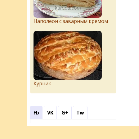
Наполеон с заварным кремом
Курник
Fb
VK
G+
Tw