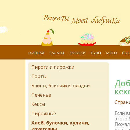
ГЛАВНАЯ
САЛАТЫ
ЗАКУСКИ
СУПЫ
МЯСО
РЫБ
Пироги и пирожки
Торты
Доб
Блины, блинчики, оладьи
кек
Печенье
Стран
Кексы
Если 
Пирожные
этого 
Хлеб, булочки, куличи,
Пожалу
круассаны
они не