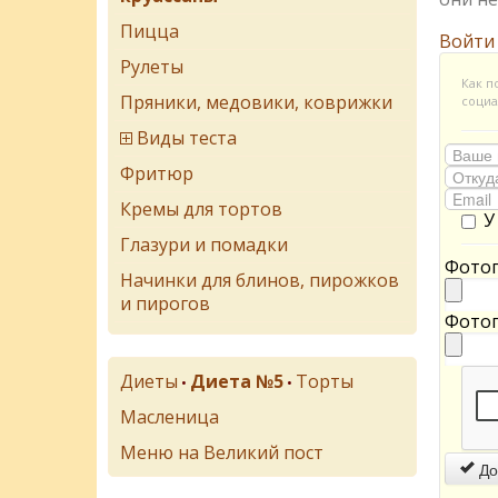
Пицца
Войти
Рулеты
Как п
Пряники, медовики, коврижки
социа
Виды теста
Фритюр
Кремы для тортов
У
Глазури и помадки
Фотог
Начинки для блинов, пирожков
и пирогов
Фотог
Диеты
Диета №5
Торты
•
•
Масленица
Меню на Великий пост
До