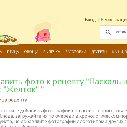
Вход
|
Регистраци
А
ПТИЦА
ОВОЩИ
ВЫПЕЧКА
ЗАГОТОВКИ
ДЕСЕРТЫ
КАШИ, 
авить фото к рецепту "Пасхаль
с "Желток" "
ица рецепта
вы хотите добавить фотографии пошагового приготовл
блюда, загружайте их по очереди в хронологическом по
йста, не добавляйте фотографии с логотипами других с
 будут опубликованы.