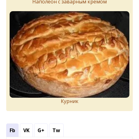
Наполеон с заварным кремом
Курник
Fb
VK
G+
Tw