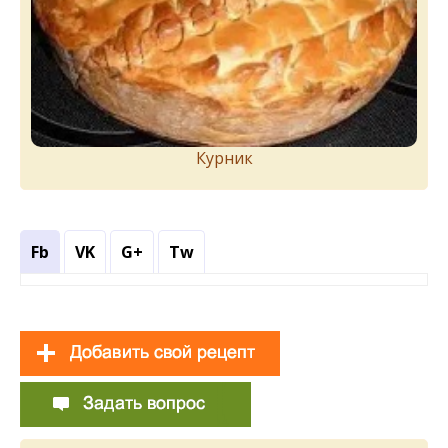
Курник
Fb
VK
G+
Tw