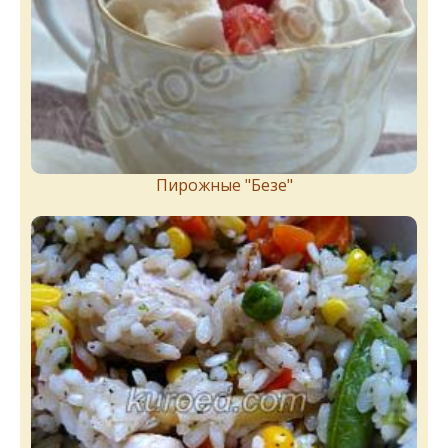
Пирожныe "Бeзe"