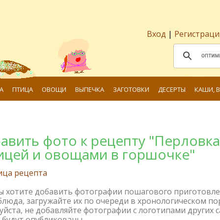
Вход
|
Регистраци
А
ПТИЦА
ОВОЩИ
ВЫПЕЧКА
ЗАГОТОВКИ
ДЕСЕРТЫ
КАШИ, 
авить фото к рецепту "Перловка
ицей и овощами в горшочке"
ица рецепта
вы хотите добавить фотографии пошагового приготовл
блюда, загружайте их по очереди в хронологическом по
йста, не добавляйте фотографии с логотипами других с
 будут опубликованы.