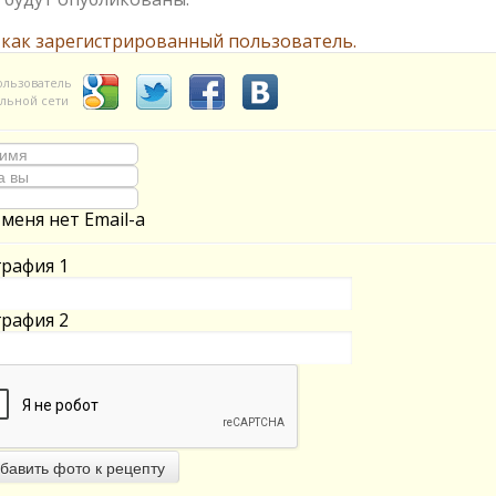
 как зарегистрированный пользователь.
ользователь
льной сети
 меня нет Email-а
рафия 1
рафия 2
бавить фото к рецепту