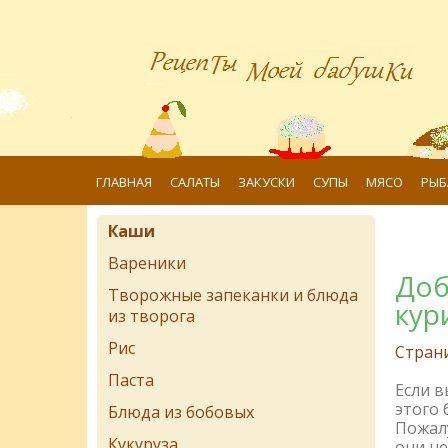
ГЛАВНАЯ
САЛАТЫ
ЗАКУСКИ
СУПЫ
МЯСО
РЫБ
Каши
Вареники
Доб
Творожные запеканки и блюда
кур
из творога
Рис
Стран
Паста
Если 
этого 
Блюда из бобовых
Пожалу
Кукуруза
они не