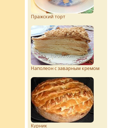
Пражский торт
Наполеон с заварным кремом
Курник