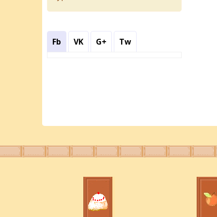
Fb
VK
G+
Tw