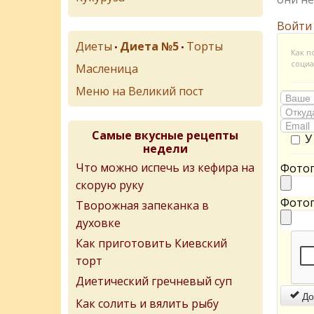
Войти
Диеты
Диета №5
Торты
•
•
Как п
социа
Масленица
Меню на Великий пост
Самые вкусные рецепты
У
недели
Что можно испечь из кефира на
Фотог
скорую руку
Фотог
Творожная запеканка в
духовке
Как приготовить Киевский
торт
Диетический гречневый суп
До
Как солить и вялить рыбу