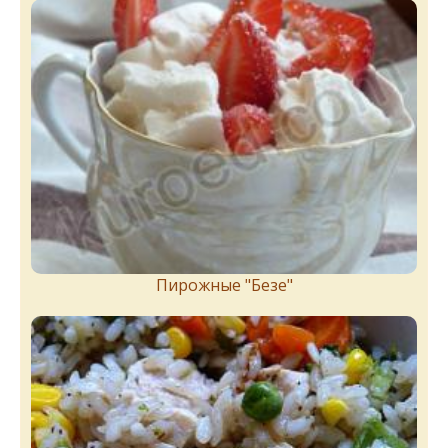
Пирожныe "Бeзe"