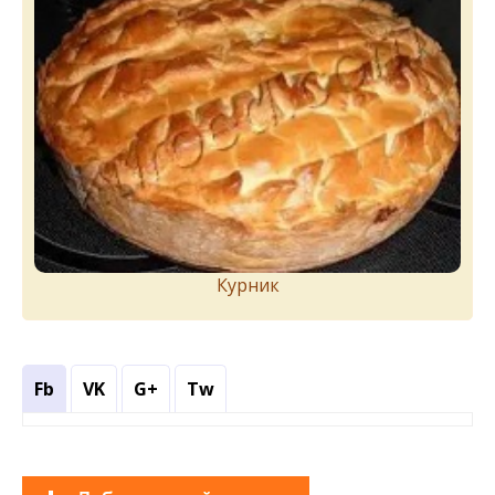
Курник
Fb
VK
G+
Tw