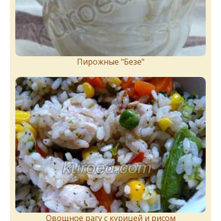
Пирожныe "Бeзe"
Овощное рагу с курицей и рисом