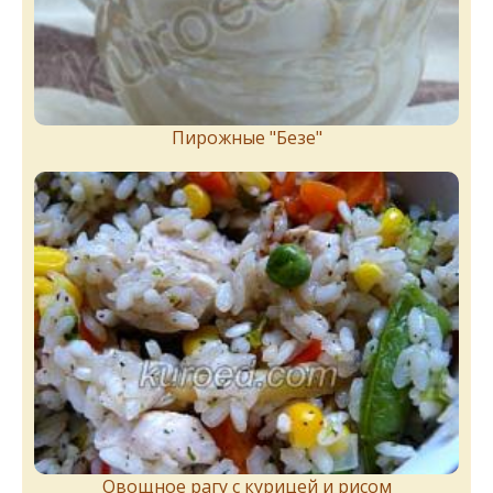
Пирожныe "Бeзe"
Овощное рагу с курицей и рисом