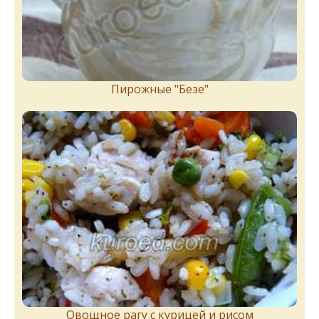
Пирожныe "Бeзe"
Овощное рагу с курицей и рисом