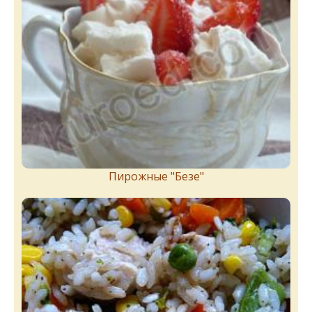
Пирожныe "Бeзe"