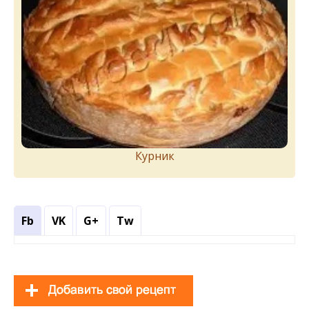
Курник
Fb
VK
G+
Tw