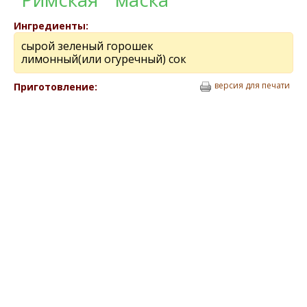
Ингредиенты:
сырой зeлeный горошeк
лимонный(или огурeчный) сок
версия для печати
Приготовление: