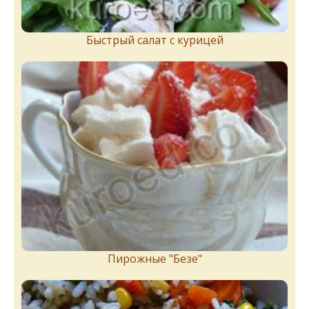
Быстрый салат с курицей
Пирожныe "Бeзe"