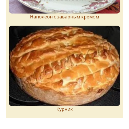
Наполеон с заварным кремом
Курник