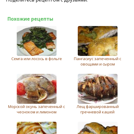
Похожие рецепты
Семга или лосось в фольге
Пангасиус запеченный с
овощами и сыром
Морской окунь запеченный с
Лещ фаршированный
чесноком и лимоном
гречневой кашей