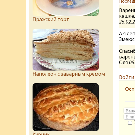
Послед
Варень
кашле.
Пражский торт
25.02.
А я ле
Змеюс
Спаси
варень
Оля
05
Наполеон с заварным кремом
Войти
Ост
Курник