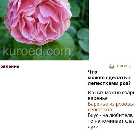
версия дл
овление:
Что
можно сделать с
лепестками роз?
Из них можно свар
варенье.
Варенье из розовы
лепестков
Вкус - на любителя.
то напоминает сла
духи.