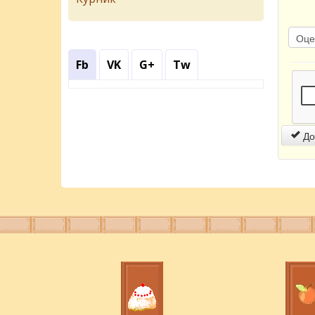
Fb
VK
G+
Tw
До