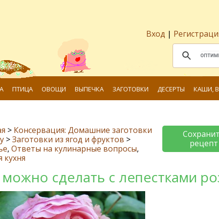
Вход
|
Регистраци
А
ПТИЦА
ОВОЩИ
ВЫПЕЧКА
ЗАГОТОВКИ
ДЕСЕРТЫ
КАШИ, 
ая
>
Консервация: Домашние заготовки
Сохрани
у
>
Заготовки из ягод и фруктов
>
рецепт
ье
,
Ответы на кулинарные вопросы
,
я кухня
 можно сделать с лепестками ро