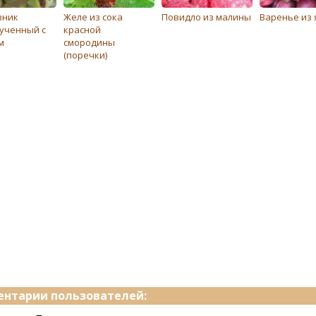
вник
Желе из сока
Повидло из малины
Варенье из 
ученный с
красной
м
смородины
(поречки)
нтарии пользователей: