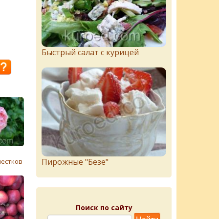
Быстрый салат с курицей
Пирожныe "Бeзe"
пестков
Поиск по сайту