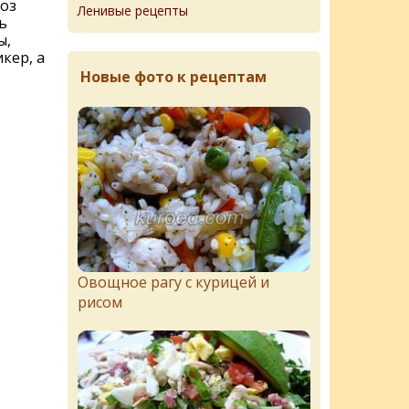
роз
Ленивые рецепты
ь
ы,
кер, а
Новые фото к рецептам
Овощное рагу с курицей и
рисом