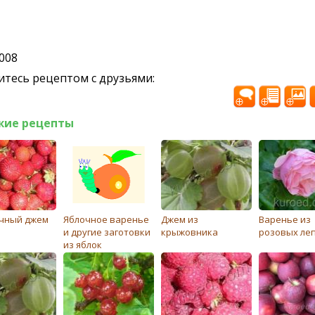
2008
тесь рецептом с друзьями:
жие рецепты
чный джем
Яблочное варенье
Джем из
Варенье из
и другие заготовки
крыжовника
розовых ле
из яблок