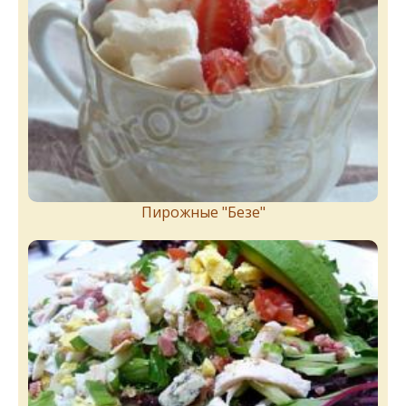
Пирожныe "Бeзe"