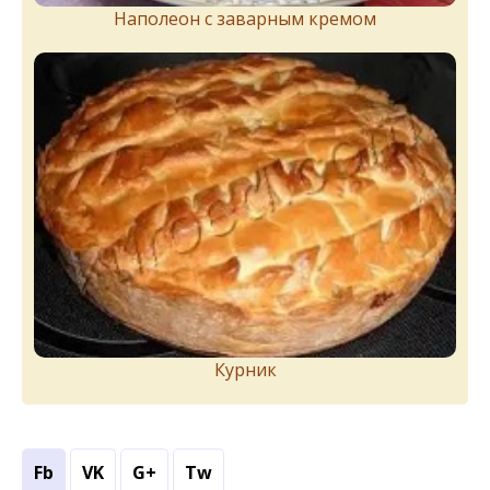
Наполеон с заварным кремом
Курник
Fb
VK
G+
Tw