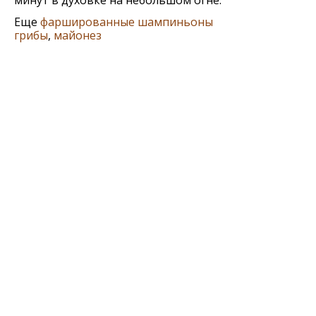
минут в духовке на небольшом огне.
Еще
фаршированные шампиньоны
грибы
,
майонез