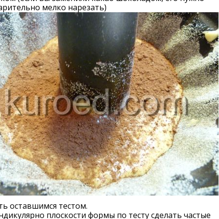
арительно мелко нарезать)
ть оставшимся тестом.
дикулярно плоскости формы по тесту сделать частые