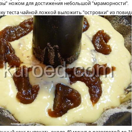
зы" ножом для достижения небольшой "мраморности".
рху теста чайной ложкой выложить "островки" из повидл