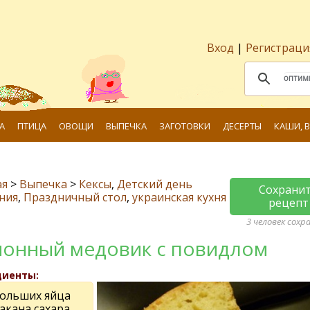
Вход
|
Регистраци
А
ПТИЦА
ОВОЩИ
ВЫПЕЧКА
ЗАГОТОВКИ
ДЕСЕРТЫ
КАШИ, 
ая
>
Выпечка
>
Кексы
,
Детский день
Сохрани
ния
,
Праздничный стол
,
украинская кухня
рецепт
3 человек сохр
онный медовик с повидлом
диенты:
больших яйца
такана сахара