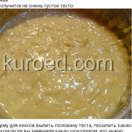
ния.
получится не очень густое тесто.
орму для кексов вылить половину теста, посыпать какао
ом (если вы заменили какао шоколадом, его нужно