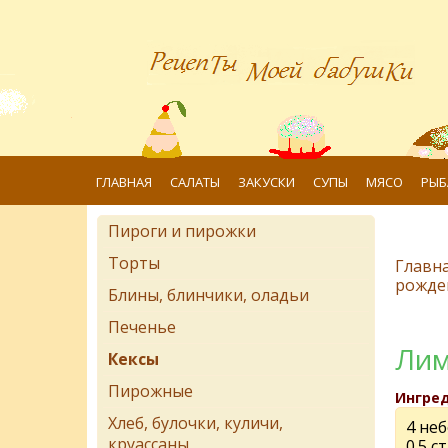
ГЛАВНАЯ
САЛАТЫ
ЗАКУСКИ
СУПЫ
МЯСО
РЫБ
Пироги и пирожки
Торты
Главн
рожде
Блины, блинчики, оладьи
Печенье
Лим
Кексы
Пирожные
Ингре
Хлеб, булочки, куличи,
4 не
круассаны
0.5 с