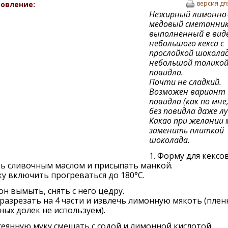
версия дл
овление:
Нежирный лимонно
медовый сметанник
выполненный в вид
небольшого кекса с
прослойкой шоколад
небольшой толико
повидла.
Почти не сладкий.
Возможен вариант 
повидла (как по мне
без повидла даже луч
Какао при желании
заменить плиткой
шоколада.
1. Форму для кексо
ь сливочным маслом и присыпать манкой.
у включить прогреваться до 180°С.
он вымыть, снять с него цедру.
разрезать на 4 части и извлечь лимонную мякоть (пленк
ых долек не используем).
сеянную муку смешать с содой и лимонной кислотой.