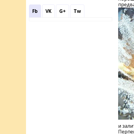
предв
Fb
VK
G+
Tw
и зали
Перпен