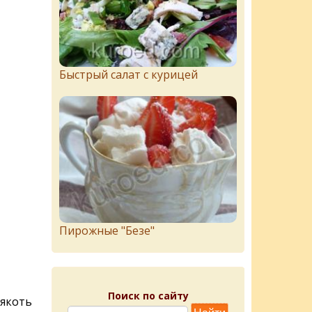
Быстрый салат с курицей
Пирожныe "Бeзe"
Поиск по сайту
мякоть