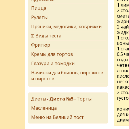
1 ли
Пицца
2 ст
смет
Рулеты
жирн
Пряники, медовики, коврижки
2 ча
жидк
Виды теста
1 ст
конь
Фритюр
1 ста
Кремы для тортов
0.5 
соды
Глазури и помадки
четв
ложк
Начинки для блинов, пирожков
кисл
и пирогов
неск
кака
2 ст
густ
Диеты
Диета №5
Торты
•
•
Масленица
кони
для к
Меню на Великий пост
диам