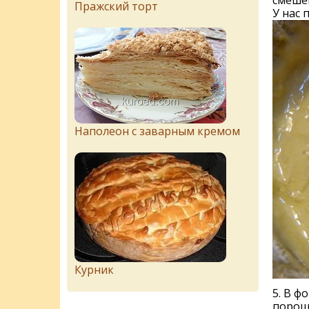
смеше
Пражский торт
У нас 
Наполеон с заварным кремом
Курник
5. В ф
порошк