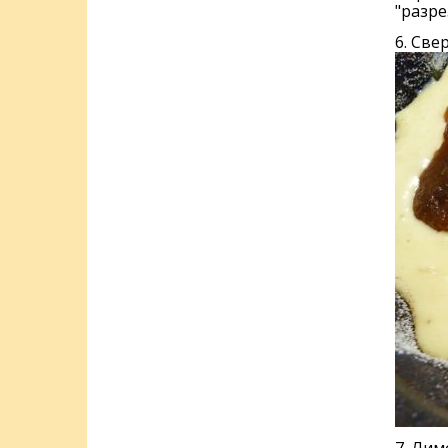
"разре
6. Све