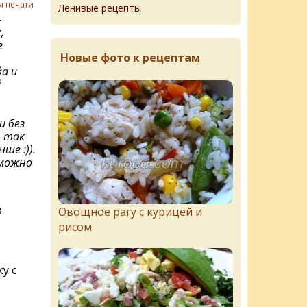
я печати
Ленивые рецепты
-
,
е
Новые фото к рецептам
а и
й
и без
, так
ше :)).
 можно
в
Овощное рагу с курицей и
рисом
у с