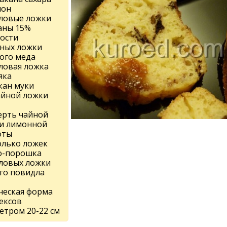
мон
оловые ложки
аны 15%
ости
йных ложки
ого меда
оловая ложка
яка
кан муки
чайной ложки
ерть чайной
и лимонной
оты
олько ложек
о-порошка
оловых ложки
ого повидла
ческая форма
ексов
етром 20-22 см