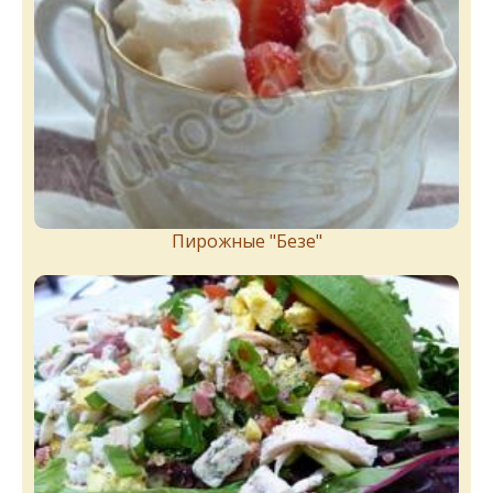
Пирожныe "Бeзe"