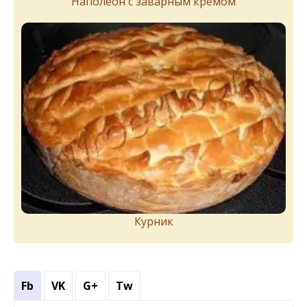
Наполеон с заварным кремом
Курник
Fb
VK
G+
Tw