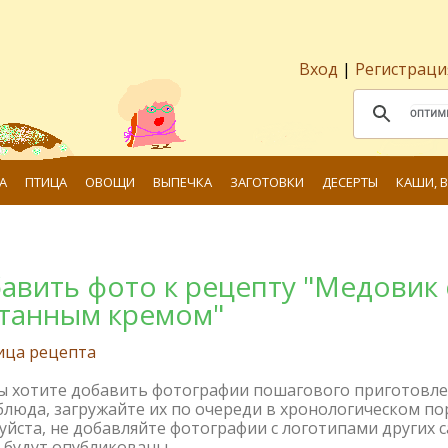
Вход
|
Регистраци
А
ПТИЦА
ОВОЩИ
ВЫПЕЧКА
ЗАГОТОВКИ
ДЕСЕРТЫ
КАШИ, 
авить фото к рецепту "Медовик 
танным кремом"
ица рецепта
вы хотите добавить фотографии пошагового приготовл
блюда, загружайте их по очереди в хронологическом по
йста, не добавляйте фотографии с логотипами других с
 будут опубликованы.