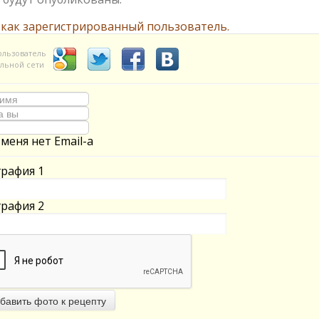
 как зарегистрированный пользователь.
ользователь
льной сети
 меня нет Email-а
рафия 1
рафия 2
бавить фото к рецепту