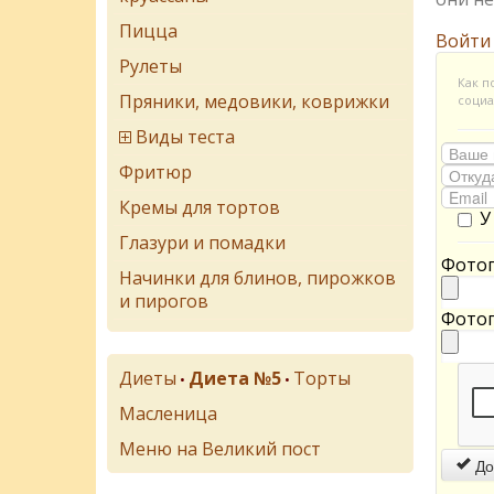
Пицца
Войти
Рулеты
Как п
Пряники, медовики, коврижки
социа
Виды теста
Фритюр
Кремы для тортов
У
Глазури и помадки
Фотог
Начинки для блинов, пирожков
и пирогов
Фотог
Диеты
Диета №5
Торты
•
•
Масленица
Меню на Великий пост
До