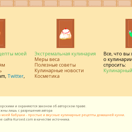
ецепты моей
Экстремальная кулинария
Все, что вы
Меры веса
о кулинарии
ям
Полезные советы
спросить:
ь
Кулинарные новости
Кулинарный
am
,
Twitter
,
Косметика
торскими и охраняются законом об авторском праве.
можны лишь с разрешения
автора
 моей бабушки - простые и вкусные кулинарные рецепты домашней кухни
.
ие сайта
Kuroed.com
в качестве источника.