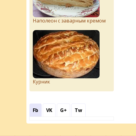
Наполеон с заварным кремом
Курник
Fb
VK
G+
Tw