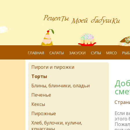
ГЛАВНАЯ
САЛАТЫ
ЗАКУСКИ
СУПЫ
МЯСО
РЫБ
Пироги и пирожки
Торты
Доб
Блины, блинчики, оладьи
сме
Печенье
Стран
Кексы
Если 
Пирожные
этого 
Хлеб, булочки, куличи,
Пожалу
круассаны
они не