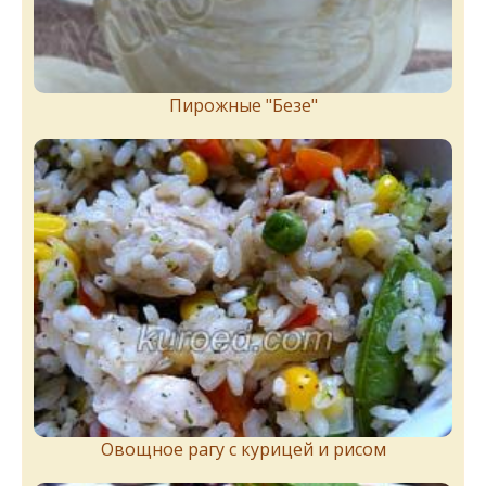
Пирожныe "Бeзe"
Овощное рагу с курицей и рисом