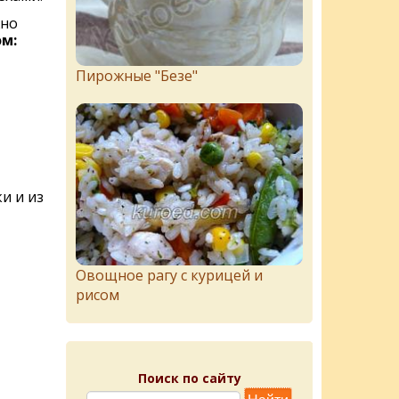
жно
м:
Пирожныe "Бeзe"
и и из
Овощное рагу с курицей и
рисом
Поиск по сайту