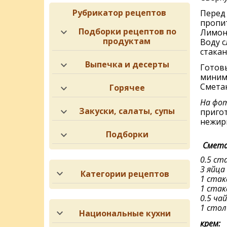
Рубрикатор рецептов
Перед 
пропи
Подборки рецептов по
Лимон 
продуктам
Воду с
стакан
Выпечка и десерты
Готов
миниму
Сметан
Горячее
На фот
Закуски, салаты, супы
пригот
нежир
Подборки
Смета
0.5 ст
3 яйца
Категории рецептов
1 ста
1 стак
0.5 ча
1 стол
Национальные кухни
крем: