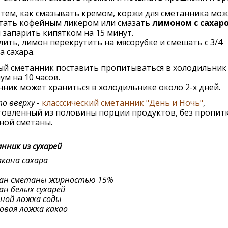
тем, как смазывать кремом, коржи для сметанника мо
тать кофейным ликером или смазать
лимоном с сахаро
запарить кипятком на 15 минут.
лить, лимон перекрутить на мясорубке и смешать с 3/4
а сахара.
ый сметанник поставить пропитываться в холодильник
м на 10 часов.
ник может храниться в холодильнике около 2-х дней.
о вверху
-
класссический сметанник "День и Ночь"
,
овленный из половины порции продуктов, без пропитк
ной сметаны.
нник из сухарей
акана сахара
кан сметаны жирностью 15%
ан белых сухарей
йной ложка соды
овая ложка какао