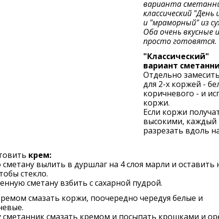
варианта сметанни
классический "День 
и "мраморный" из су
Оба очень вкусные 
просто готовятся.
"Классический"
вариант сметанни
Отдельно замесить
для 2-х коржей - бе
коричневого - и ис
коржи.
Если коржи получа
высокими, каждый
разрезать вдоль на
товить
крем:
 сметану вылить в дуршлаг на 4 слоя марли и оставить н
чтобы стекло.
нную сметану взбить с сахарной пудрой.
ремом смазать коржи, поочередно чередуя белые и
невые.
 сметанник смазать кремом и посыпать крошками и ор