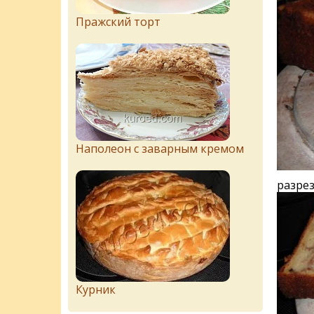
Пражский торт
Наполеон с заварным кремом
разрез
Курник