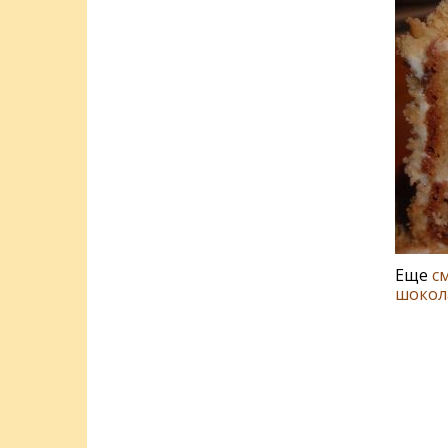
Еще
с
шокол