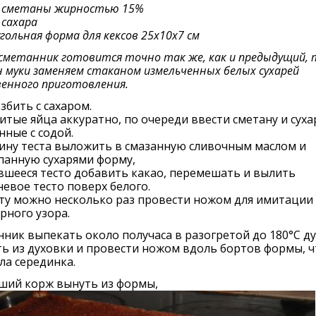
л сметаны жирностью 15%
 сахара
гольная форма для кексов 25х10х7 см
метанник готовится точно так же, как и предыдущий, 
 муки заменяем стаканом измельченных белых сухарей
енного приготовления.
збить с сахаром.
итые яйца аккуратно, по очереди ввести сметану и суха
ные с содой.
ину теста выложить в смазанную сливочным маслом и
панную сухарями форму,
вшееся тесто добавить какао, перемешать и вылить
евое тесто поверх белого.
ту можно несколько раз провести ножом для имитации
рного узора.
ник выпекать около получаса в разогретой до 180°С ду
ь из духовки и провести ножом вдоль бортов формы, 
ла серединка.
ший корж вынуть из формы,