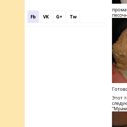
прома
песочн
Fb
VK
G+
Tw
Готово
Этот т
следу
"Мрамо