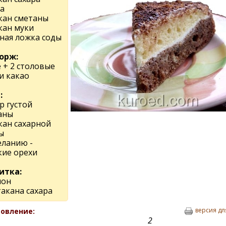
а
акан сметаны
кан муки
йная ложка соды
корж:
 + 2 столовые
и какао
:
р густой
аны
кан сахарной
ы
еланию -
кие орехи
итка:
мон
такана сахара
версия дл
овление:
2