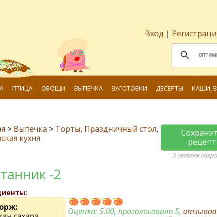
Вход
|
Регистраци
А
ПТИЦА
ОВОЩИ
ВЫПЕЧКА
ЗАГОТОВКИ
ДЕСЕРТЫ
КАШИ, 
ая
>
Выпечка
>
Торты
,
Праздничный стол
,
Сохрани
ская кухня
рецепт
3 человек сохр
танник -2
диенты:
корж:
Оценка:
5.00
, проголосовало 5,
отзыво
кан сахара