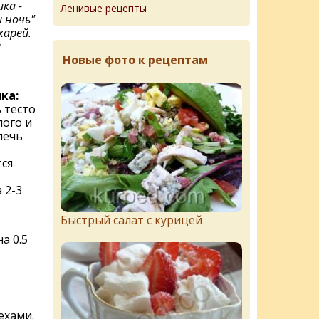
ка -
Ленивые рецепты
и ночь"
харей.
и
Новые фото к рецептам
ка:
 тесто
лого и
печь
тся
 2-3
Быстрый салат с курицей
а 0.5
ехами.