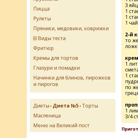
3 яйц
Пицца
1 ст
1 ста
Рулеты
1 ча
Пряники, медовики, коврижки
2-й 
Виды теста
то же
ложк
Фритюр
Кремы для тортов
крем
1 лит
Глазури и помадки
смет
1 ста
Начинки для блинов, пирожков
пудр
и пирогов
по ж
грец
проп
Диеты
Диета №5
Торты
•
•
1 ли
Масленица
3/4 с
Меню на Великий пост
Пригот