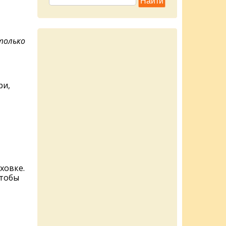
только
ри,
ховке.
чтобы