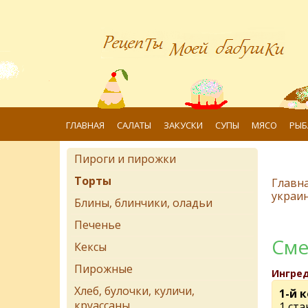
ГЛАВНАЯ
САЛАТЫ
ЗАКУСКИ
СУПЫ
МЯСО
РЫБ
Пироги и пирожки
Торты
Главн
украин
Блины, блинчики, оладьи
Печенье
Сме
Кексы
Пирожные
Ингре
Хлеб, булочки, куличи,
1-й 
круассаны
1 ста