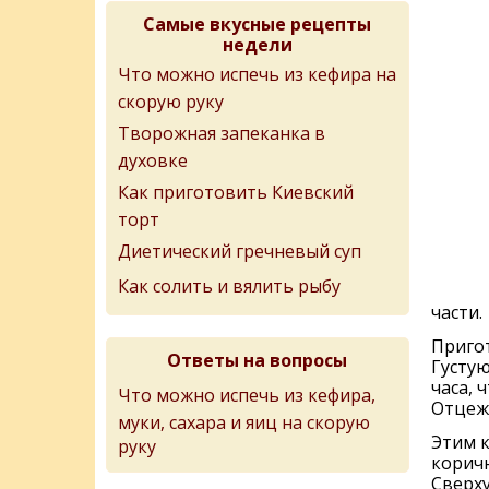
Самые вкусные рецепты
недели
Что можно испечь из кефира на
скорую руку
Творожная запеканка в
духовке
Как приготовить Киевский
торт
Диетический гречневый суп
Как солить и вялить рыбу
части.
Приго
Ответы на вопросы
Густую
часа, 
Что можно испечь из кефира,
Отцеже
муки, сахара и яиц на скорую
Этим к
руку
корич
Сверху