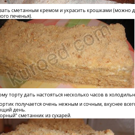
зать сметанным кремом и украсить крошками (можно д
ого печенья).
му торту дать настояться несколько часов в холодильн
ортик получается очень нежным и сочным, вкуснее всег
ющий день.
рный" сметанник из сухарей.