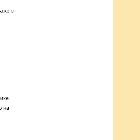
аже от
ике.
о на