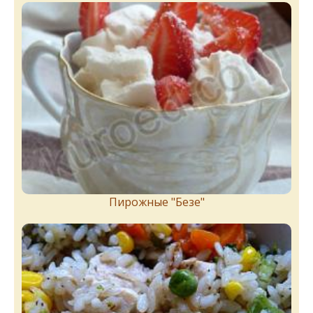
Пирожныe "Бeзe"