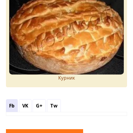
Курник
Fb
VK
G+
Tw