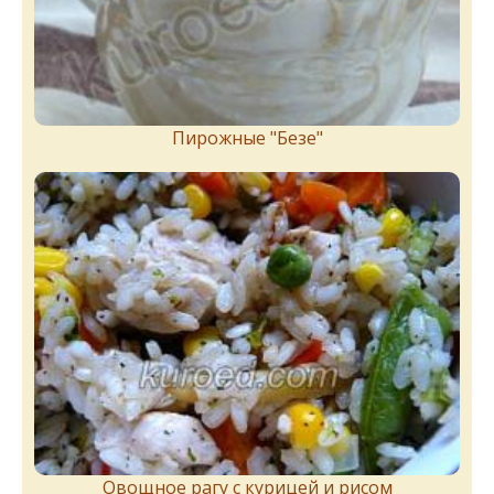
Пирожныe "Бeзe"
Овощное рагу с курицей и рисом