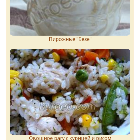
Пирожныe "Бeзe"
Овощное рагу с курицей и рисом