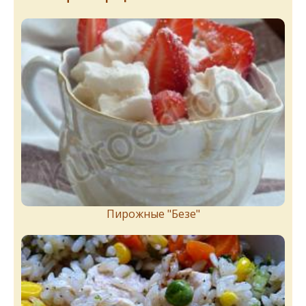
Пирожныe "Бeзe"