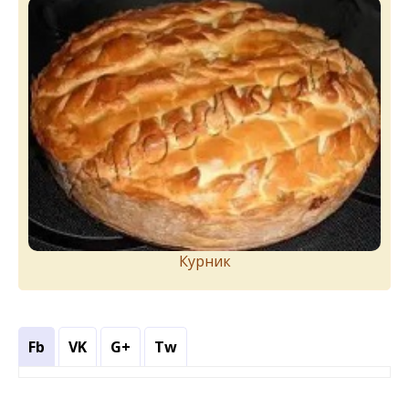
Курник
Fb
VK
G+
Tw