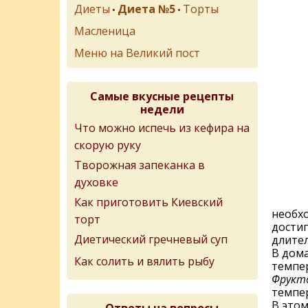
Диеты
Диета №5
Торты
•
•
Масленица
Меню на Великий пост
Самые вкусные рецепты
недели
Что можно испечь из кефира на
скорую руку
Творожная запеканка в
духовке
Как приготовить Киевский
необхо
торт
достиг
Диетический гречневый суп
длите
В дом
Как солить и вялить рыбу
темпе
Фрукт
темпер
В этом