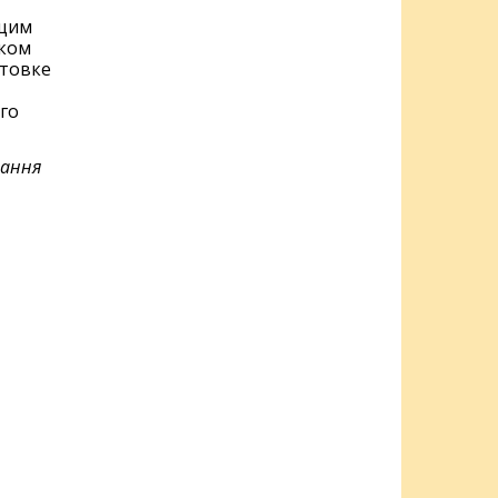
ящим
тком
отовке
го
гання