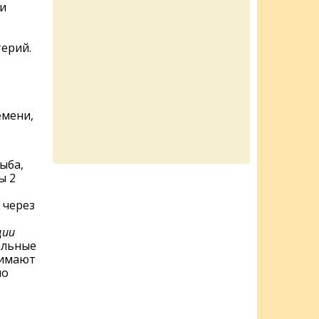
и
терий.
ю
емени,
ыба,
ы 2
 через
ции
альные
нимают
но