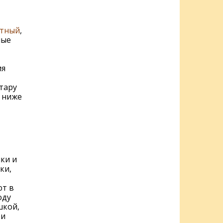
тный
,
ные
ия
тару
 ниже
ки и
ки,
ют в
оду
шкой,
ри