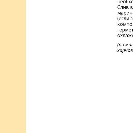
необхо
Слив в
марин
(если 
компо
гермет
охлажд
(по ма
харчов