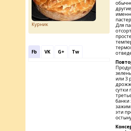
обычно
други
именно
пастер
Курник
Для па
отсор
просте
темпе
термом
Fb
VK
G+
Tw
отвед
Повто
Продук
зелены
или 3 
дрожж
сутки 
треть
банки
зажимы
эти пр
остыну
Консе