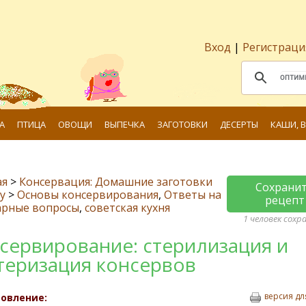
Вход
|
Регистраци
А
ПТИЦА
ОВОЩИ
ВЫПЕЧКА
ЗАГОТОВКИ
ДЕСЕРТЫ
КАШИ, 
ая
>
Консервация: Домашние заготовки
Сохрани
у
>
Основы консервирования
,
Ответы на
рецепт
арные вопросы
,
советская кухня
1 человек сохр
сервирование: стерилизация и
теризация консервов
версия дл
овление: