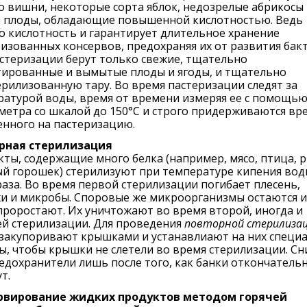
 вишни, некоторые сорта яблок, недозрелые абрикосы 
е плоды, обладающие повышенной кислотностью. Ведь
 кислотность и гарантирует длительное хранение
изованных консервов, предохраняя их от развития бак
стеризации берут только свежие, тщательно
тированные и вымытые плоды и ягоды, и тщательно
рилизованную тару. Во время пастеризации следят за
ратурой воды, время от времени измеряя ее с помощь
етра со шкалой до 150°С и строго придерживаются вр
енного на пастеризацию.
рная стерилизация
ты, содержащие много белка (например, мясо, птица, р
й горошек) стерилизуют при температуре кипения вод
раза. Во время первой стерилизации погибает плесень,
и и микробы. Споровые же микроорганизмы остаются и
проростают. Их уничтожают во время второй, иногда и
ей стерилизации. Для проведения
повторной стерилиза
 закупоривают крышками и устанавлиают на них специ
, чтобы крышки не слетели во время стерилизации. С
едохранители лишь после того, как банки откончатель
т.
рвирование жидких продуктов методом горячей