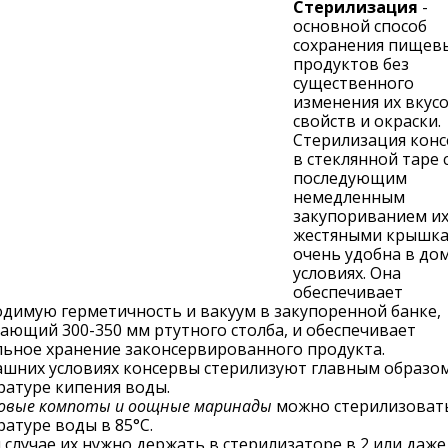
Стерилизация
-
основной способ
сохранения пищев
продуктов без
существенного
изменения их вкус
свойств и окраски.
Стерилизация кон
в стеклянной таре 
последующим
немедленным
закупориванием и
жестяными крышк
очень удобна в до
условиях. Она
обеспечивает
димую герметичность и вакуум в закупоренной банке,
ающий 300-350 мм ртутного столба, и обеспечивает
льное хранение законсервированного продукта.
ашних условиях консервы стерилизуют главным образо
ратуре кипения воды.
овые компоты и оощные маринады
можно стерилизоват
атуре воды в 85°С.
 случае их нужно держать в стерилизаторе в 2 или даже 