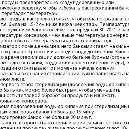
о посуды предварительно кладут деревянную или
ическую решетку, чтобы избежать растрескивания бан
 перепадах температуры.
ают воды в кастрюлю столько, чтобы она покрывала п
 т.е. была на 1.5-2 см ниже верха шеек тары. Температу
погружением банок колеблется в пределах 30-70°C и за
пературы консервов - чем выше температура консерво
должна быть температура воды в стерилизаторе.
изатор с помещенными в него банками ставят на силь
 накрывают крышкой и доводят воду до кипения. Кипе
о время стерилизации должно быть не бурным (огонь 
шить до состояния, поддерживающего кипение воды), 
изации отсчитывают от момента начала кипения.
начала и окончания стерилизации нужно записывать н
ном листе.
первого этапа стерилизации (доведения воды до кипен
о быть как можно более быстрым, чтобы уменьшить
льность тепловой обработки продукта и избежать
аривания консервов.
ремя подогревания воды до кипения при стерилизации 
ых и литровых банок не больше 15 минут,
ехлитровых банок - не больше 20 минут.
ьность второго этапа стерилизации зависит от кислот
истенции продукта - жидкие продукты стерилизуют 10-