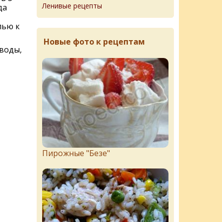
Ленивые рецепты
да
лью к
Новые фото к рецептам
 воды,
Пирожныe "Бeзe"