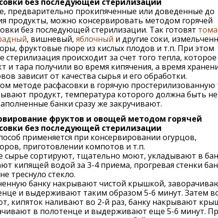
совки без последующей стерилизации
е, предварительно прокипяченные или доведенные до
ия продукты, можно консервировать методом горячей
овки без последующей стерилизации. Так готовят
тома
радный
, вишневый,
яблочный
и другие соки, измельчен
ры, фруктовые пюре из кислых плодов и т.п. При этом
е стерилизация происходит за счет того тепла, которое
т и тара получили во время кипячения, а время хранен
вов зависит от качества сырья и его обработки.
ом методе расфасовки в горячую простерилизованную 
дывают продукт, температура которого должна быть не
Наполненные банки сразу же закручивают.
рвирование фруктов и овощей методом горячей
совки без последующей стерилизации
пособ применяется при консервировании огурцов,
ров, приготовлении компотов и т.п.
 сырье сортируют, тщательно моют, укладывают в бан
ют кипящей водой за 3-4 приема, прогревая стенки бан
не треснуло стекло.
ненную банку накрывают чистой крышкой, заворачива
нце и выдерживают таким образом 5-6 минут. Затем в
т, кипяток наливают во 2-й раз, банку накрывают кры
ачивают в полотенце и выдерживают еще 5-6 минут. П