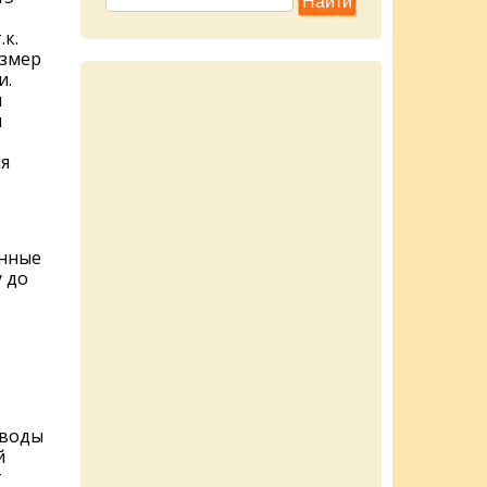
к.
азмер
и.
и
и
я
енные
 до
 воды
й
т