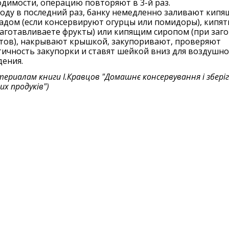
димости, операцию повторяют в 3-й раз.
оду в последний раз, банку немедленно заливают кип
адом (если консервируют огурцы или помидоры), кипя
заготавливаете фрукты) или кипящим сиропом (при заг
тов), накрывают крышкой, закупоривают, проверяют
ичность закупорки и ставят шейкой вниз для воздушно
ения.
териалам книги
І.Кравцов "Домашнє консервування і збері
их продуків"
)