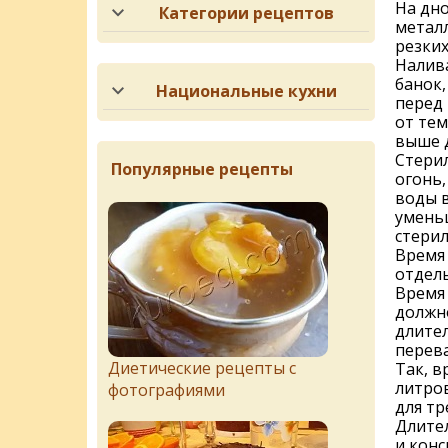
На дн
Категории рецептов
металл
резких
Налив
банок,
Национальные кухни
перед 
от тем
выше 
Стерил
Популярные рецепты
огонь,
воды в
умень
стерил
Время 
отдель
Время 
должн
длите
перев
Диетические рецепты с
Так, в
литров
фотографиями
для тр
Длител
и конс