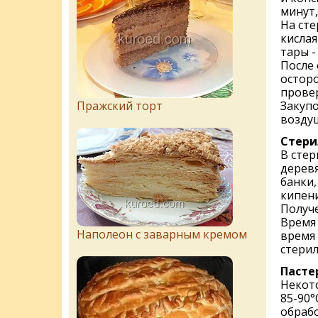
минут,
На сте
кислая
тары -
После
остор
прове
Пражский торт
Закупо
возду
Стери
В стер
дерев
банки,
кипени
Получе
Время 
Наполеон с заварным кремом
время 
стерил
Пасте
Некот
85-90°
обраб