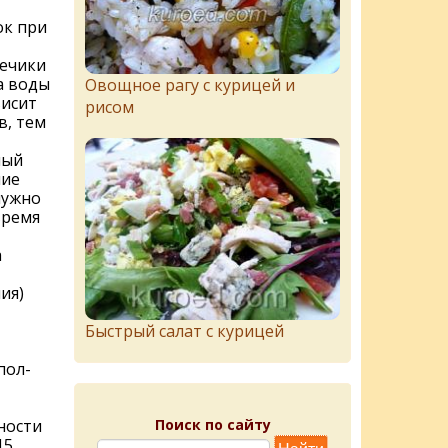
ок при
лечики
ра воды
Овощное рагу с курицей и
висит
рисом
в, тем
ный
ние
нужно
время
а
ия)
Быстрый салат с курицей
пол-
Поиск по сайту
ности
15