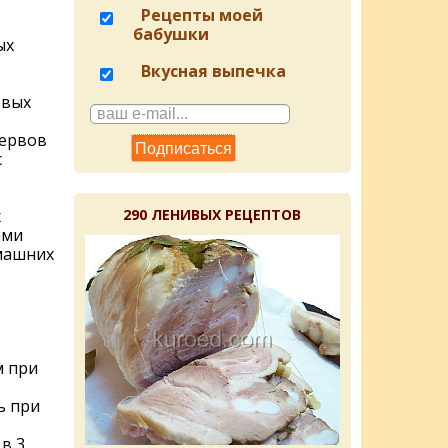
Рецепты моей
бабушки
ых
Вкусная выпечка
овых
сервов
с
х
290 ЛЕНИВЫХ РЕЦЕПТОВ
ами
машних
м при
ь при
в 3