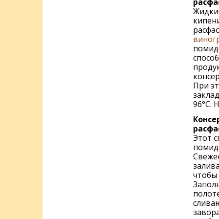
расфа
Жидки
кипен
расфас
виног
помидо
способ
продук
консер
При эт
закла
96°С. 
Консе
расфа
Этот с
помидо
Свежее
залива
чтобы 
Запол
полоте
сливаю
завор