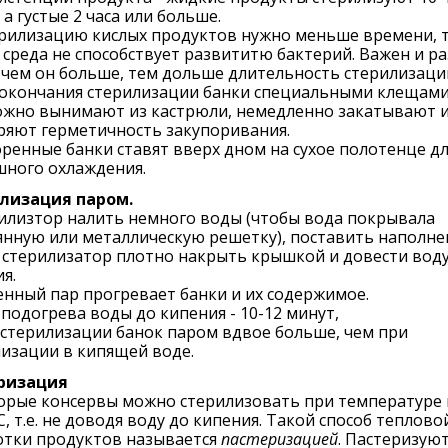
 а густые 2 часа или больше.
рилизацию кислых продуктов нужно меньше времени, т.
 среда не способствует развититю бактерий. Важен и р
 чем он больше, тем дольше длительность стерилизаци
 окончания стерилизации банки специальными клещам
ожно вынимают из кастрюли, немедленно закатывают 
ряют герметичность закупоривания.
ренные банки ставят вверх дном на сухое полотенце дл
шного охлаждения.
лизация паром.
илизтор налить немного воды (чтобы вода покрывала
янную или металлическую решетку), поставить наполн
 стерилизатор плотно накрыть крышкой и довести воду
я.
нный пар прогревает банки и их содержимое.
подогрева воды до кипения - 10-12 минут,
стерилизации банок паром вдвое больше, чем при
изации в кипящей воде.
ризация
орые консервы можно стерилизовать при температуре
С, т.е. не доводя воду до кипения. Такой способ теплово
отки продуктов называется
пастеризацией
. Пастеризую