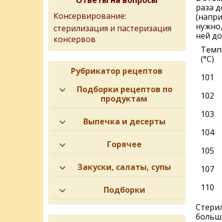
Ответы на вопросы
раза д
Консервирование:
(напри
нужно,
стерилизация и пастеризация
ней до
консервов
Темп
(°C)
Рубрикатор рецептов
101
Подборки рецептов по
102
продуктам
103
Выпечка и десерты
104
Горячее
105
Закуски, салаты, супы
107
110
Подборки
Стери
больш