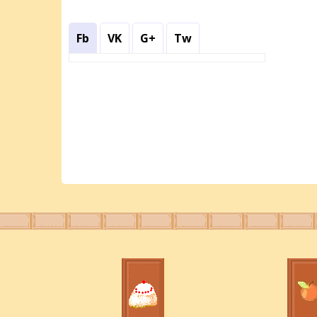
Fb
VK
G+
Tw