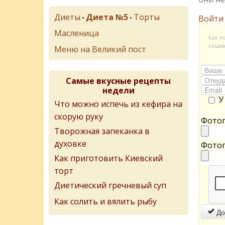
Диеты
Диета №5
Торты
•
•
Войти
Масленица
Как п
социа
Меню на Великий пост
Самые вкусные рецепты
недели
У
Что можно испечь из кефира на
скорую руку
Фотог
Творожная запеканка в
духовке
Фотог
Как приготовить Киевский
торт
Диетический гречневый суп
Как солить и вялить рыбу
До