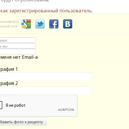
 как зарегистрированный пользователь.
ользователь
льной сети
 меня нет Email-а
рафия 1
рафия 2
бавить фото к рецепту