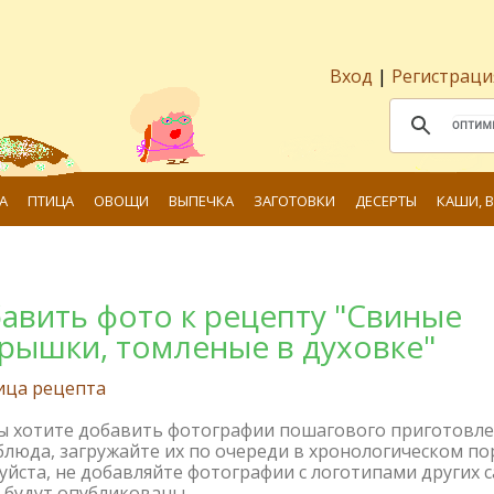
Вход
|
Регистраци
А
ПТИЦА
ОВОЩИ
ВЫПЕЧКА
ЗАГОТОВКИ
ДЕСЕРТЫ
КАШИ, 
авить фото к рецепту "Свиные
рышки, томленые в духовке"
ица рецепта
вы хотите добавить фотографии пошагового приготовл
блюда, загружайте их по очереди в хронологическом по
йста, не добавляйте фотографии с логотипами других с
 будут опубликованы.