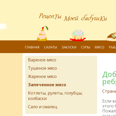
ГЛАВНАЯ
САЛАТЫ
ЗАКУСКИ
СУПЫ
МЯСО
РЫБ
Вареное мясо
Тушеное мясо
Доб
Жареное мясо
реб
Запеченное мясо
Стран
Котлеты, рулеты, голубцы,
колбаски
Если 
этого 
Сало и смалец
Пожалу
они не