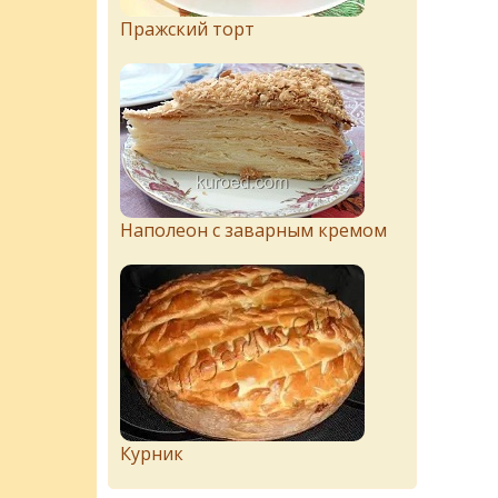
Пражский торт
Наполеон с заварным кремом
Курник