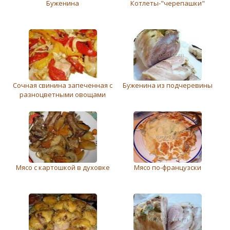
Буженина
Котлеты-"черепашки"
Сочная свинина запеченная с
Буженина из подчеревины
разноцветными овощами
Мясо с картошкой в духовке
Мясо по-французски