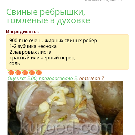
Свиные ребрышки,
томленые в духовке
Ингредиенты:
900 г не очень жирных свиных ребер
1-2 зубчика чеснока
2 лавровых листа
красный или черный перец
соль
Оценка:
5.00
, проголосовало 5,
отзывов
7