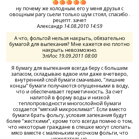
ну почему же холодным. его у меня друзья с
овощным рагу сьели только шум стоял, спасибо .
рецепт. зачет
Александр
14.08.2010 14:59
А что, фольгой нельзя накрыть, обязательно
бумагой для выпекания? Мне кажется ею плотно
накрыть невозможно.
ЭлИос
19.09.2011 08:00
Я бумагу для выпекания всегда беру с большим
запасом, складываю вдвое или даже вчетверо,
внутренний слой бумаги смачиваю, "лишние
концы" бумаги получаются опущенными в воду,
что и обеспечивает герметичность. За счет
налитой в форму воды и низкой
теплопроводности многослойной бумаги
создается "мягкий микроклимат". Если вместо
бумаги брать фольгу, условия запекания будут
более "жесткими", кроме того всегда помню о том,
что некоторые граждане в спешке могут слопать
мясо вместе с маленьким кусочком фольги, что
нежелательно.