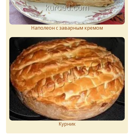
Наполеон с заварным кремом
Курник