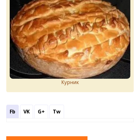
Курник
Fb
VK
G+
Tw