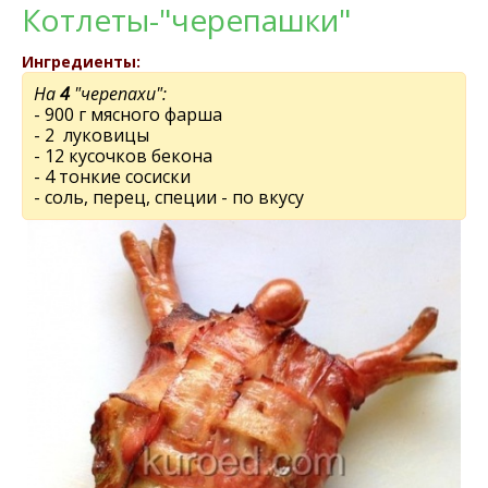
Котлеты-"черепашки"
Ингредиенты:
На
4
"черепахи":
- 900 г мясного фарша
- 2 луковицы
- 12 кусочков бекона
- 4 тонкие сосиски
- соль, перец, специи - по вкусу