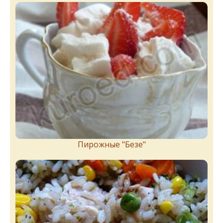
Пирожныe "Бeзe"