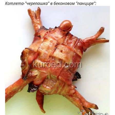
Котлета-"черепашка" в беконовом "панцире":